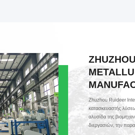
ZHUZHOU
METALLU
MANUFAC
Zhuzhou Ruideer Intel
κατασκευαστής λύσεω
αλυσίδα της βιομηχα
διεργασιών, την παρα
επίστρωσης φούρνω