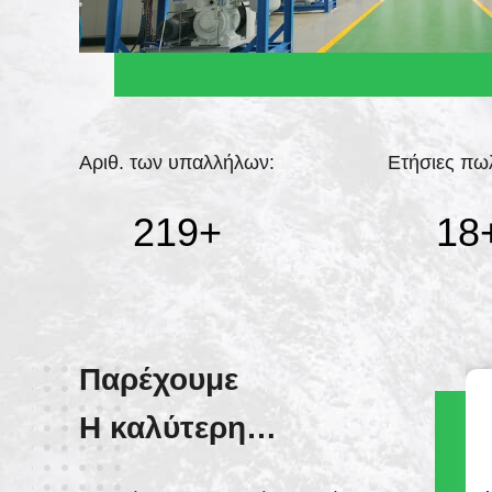
Αριθ. των υπαλλήλων:
Ετήσιες πω
220
+
19
Παρέχουμε
Η καλύτερη
WECHAT
εξυπηρέτηση!