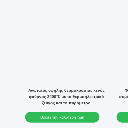
ώνοντας
Ανώτατος υψηλής θερμοκρασίας κενός
Φ
 1600 ℃
φούρνος 2400℃ με το θερμοηλεκτρικό
συμπ
ζεύγος και το πυρόμετρο
Βρείτε την καλύτερη τιμή