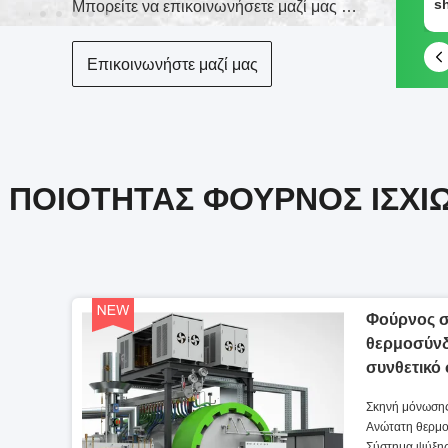
16673365810
Μπορείτε να επικοινωνήσετε μαζί μας με διάφορους τρόπους
Επικοινωνήστε μαζί μας
ΠΟΙΌΤΗΤΑΣ ΦΟΎΡΝΟΣ ΙΣΧ
Φούρνος σ
θερμοσύνδ
συνθετικό
άνθρακα
Σκηνή μόνωσης
θερμοκρασίες 
Ανώτατη θερμ
Σύστημα ψύξης: