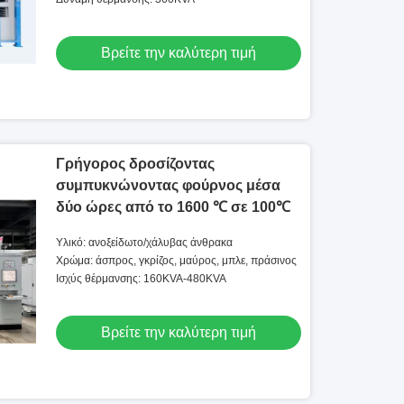
Βρείτε την καλύτερη τιμή
Γρήγορος δροσίζοντας
συμπυκνώνοντας φούρνος μέσα
δύο ώρες από το 1600 ℃ σε 100℃
Υλικό: ανοξείδωτο/χάλυβας άνθρακα
Χρώμα: άσπρος, γκρίζος, μαύρος, μπλε, πράσινος
Ισχύς θέρμανσης: 160KVA-480KVA
Βρείτε την καλύτερη τιμή