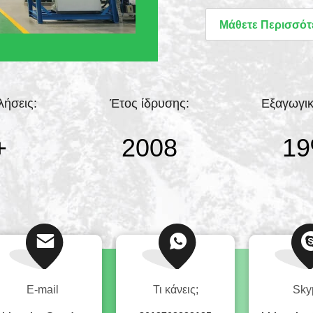
επίστρωσης PVD και
Μάθετε Περισσότ
διαθέτει τυποποιημέν
καλύπτουν έκταση άν
περισσότερους από 1
λήσεις:
Έτος ίδρυσης:
Εξαγωγικ
+
2011
20
Ε-mail
Τι κάνεις;
Sky