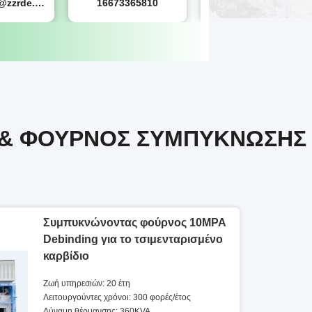
shirley.xiao@zzrde.com
16673365810
shirley.xiao@zzrde.com
 & ΦΟΎΡΝΟΣ ΣΥΜΠΎΚΝΩΣΗΣ
Ο
Συμπυκνώνοντας φούρνος 10MPA
Debinding για το τσιμενταρισμένο
καρβίδιο
Ζωή υπηρεσιών: 20 έτη
Λειτουργούντες χρόνοι: 300 φορές/έτος
Δύναμη θέρμανσης: 360KVA