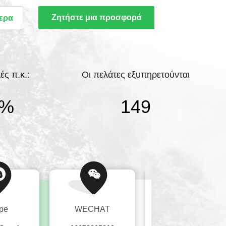
 φούρνων επίστρωσης CVD. Η Ruideer
Ζητήστε μια προσφορά
ερα
α εργαστήρια και κτίρια γραφείων, που
ω των 19.000 τετραγωνικών μέτρων, με
80 υπαλλήλους. Η παραγωγικότητα της ...
ές π.κ.:
Οι πελάτες εξυπηρετούνται
%
150
pe
WECHAT
Ε-mail