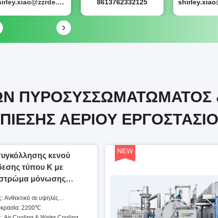
shirley.xiao@zzrde.com
8613762332125
ΊΩΝ ΠΥΡΟΣΥΣΣΩΜΑΤΏΜΑΤΟΣ
ΠΊΕΣΗΣ ΑΕΡΊΟΥ ΕΡΓΟΣΤΆΣΙ
υγκόλλησης κενού
εσης τύπου K με
 στρώμα μόνωσης
: Ανθεκτικό σε υψηλές
σύνθετο άνθρακα
οκρασία: 2200℃
 Air Cooling & Water Cooling