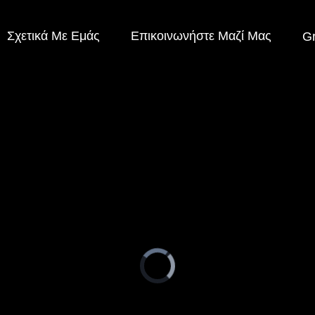
Σχετικά Με Εμάς
Επικοινωνήστε Μαζί Μας
G
Video
Player
is
loading.