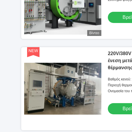
Βρεί
Βίντεο
220V/380V
ένεση μετ
θέρμανσης
Βαθμός κενού:
Περιοχή θερμο
1500℃
Ονομασία του 
το φούρνο
Βρεί