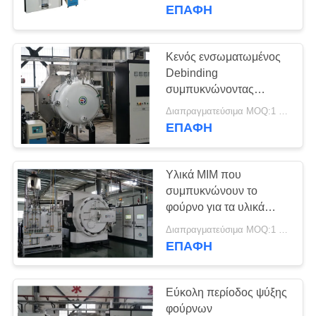
ΈΛΕΓΧΟΣ
σχηματοποίησης
ΕΠΑΦΉ
εγχύσεων μετάλλων
ΠΟΙΌΤΗΤΑΣ
Κενός ενσωματωμένος
75
ΕΠΙΚΟΙΝΩΝΉΣΤΕ
Debinding
Κενός
συμπυκνώνοντας
ΜΑΖΊ
φούρνος της MIM/
συμπυκνώνοντας
Διαπραγματεύσιμα MOQ:1 σύνολο
ΜΑΣ
φούρνος καρβιδίου του
ΕΠΑΦΉ
πυριτίου
φούρνος
ΖΗΤΉΣΤΕ
Υλικά MIM που
ΜΙΑ
συμπυκνώνουν το
ΠΡΟΣΦΟΡΆ
φούρνο για τα υλικά
49
ανοξείδωτου, σκληρά
Διαπραγματεύσιμα MOQ:1 σύνολο
MIM που
σύνθετα υλικά
ΕΠΑΦΉ
SITEMAP
συμπυκνώνει το
Εύκολη περίοδος ψύξης
φούρνο
ΠΟΛΙΤΙΚΉ
φούρνων