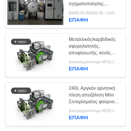
ΑΠΟΡΡΉΤΟΥ
σχηματοποίησης
εγχύσεων μετάλλων
80000.00-350000.00（USD） MOQ:1 ομάδα
συντήρησης ≤5h/≤6h/
ΕΠΑΦΉ
40
≤8h
συμπυκνώνοντας
Μεταλλικός/καρβιδικός
φούρνος μετάλλων
σφυρηλατητής,
αποφλοιωτής, κενός
σφυρηλατητής
Διαπραγματεύσιμα MOQ:1 σύνολο
ΕΠΑΦΉ
40
240L Αργκόν αρνητική
βιομηχανικός κενός
πίεση αποζάλιση Mim
Σιντερίσματος φούρνος
φούρνος
για H2 εισροή αερίου
Διαπραγματεύσιμα MOQ:1 σύνολο
ΕΠΑΦΉ