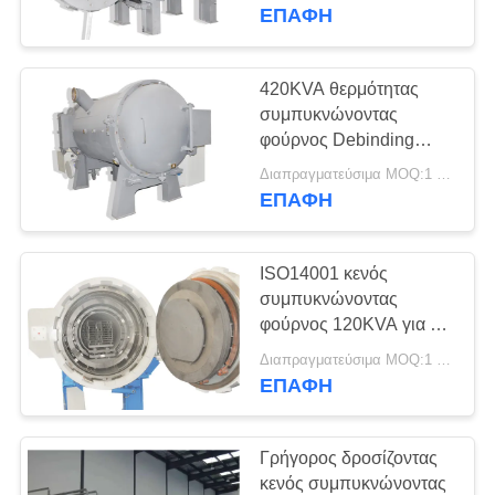
ΈΛΕΓΧΟΣ
ανοξείδωτο
ΕΠΑΦΉ
ΠΟΙΌΤΗΤΑΣ
420KVA θερμότητας
75
ΕΠΙΚΟΙΝΩΝΉΣΤΕ
συμπυκνώνοντας
Κενός
φούρνος Debinding
ΜΑΖΊ
συντήρησης κενός
συμπυκνώνοντας
Διαπραγματεύσιμα MOQ:1 ΣΥΝΟΛΟ
ΜΑΣ
ΕΠΑΦΉ
φούρνος
ΖΗΤΉΣΤΕ
ISO14001 κενός
ΜΙΑ
συμπυκνώνοντας
ΠΡΟΣΦΟΡΆ
φούρνος 120KVA για το
49
ανοξείδωτο
Διαπραγματεύσιμα MOQ:1 σύνολο
MIM που
ΕΠΑΦΉ
SITEMAP
συμπυκνώνει το
Γρήγορος δροσίζοντας
φούρνο
ΠΟΛΙΤΙΚΉ
κενός συμπυκνώνοντας