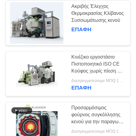
Ακριβής Έλεγχος
Θερμοκρασίας Κλίβανος
38
Συσσωμάτωσης κενού
Υψηλής
ΕΠΑΦΉ
θερμοκρασίας κενός
φούρνος
Κινέζικο εργοστάσιο
Πιστοποιητικό ISO CE
Κούφος χωρίς πίεση με
μέγιστη θερμοκρασία
43
Διαπραγματεύσιμα MOQ:1 σύνολο
λειτουργίας 2500C
ΕΠΑΦΉ
Κενός φούρνος
θερμικής
Προσαρμόσιμος
φούρνος συγκόλλησης
επεξεργασίας
κενού για την παραγωγή
μεταλλουργίας σκόνης
Διαπραγματεύσιμα MOQ:1 σύνολο